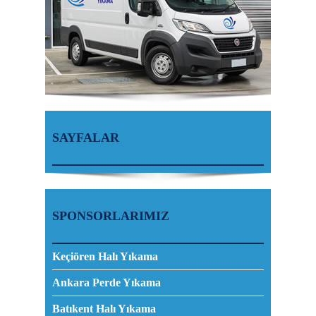
SAYFALAR
SPONSORLARIMIZ
Keçiören Halı Yıkama
Ankara Perde Yıkama
Batıkent Halı Yıkama