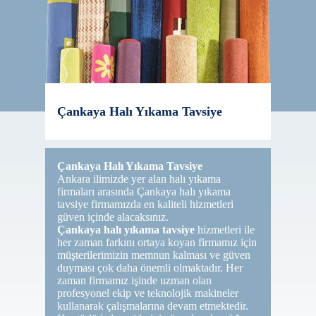
Çankaya Halı Yıkama Tavsiye
Çankaya Halı Yıkama Tavsiye
Ankara ilimizde yer alan halı yıkama
firmaları arasında Çankaya halı yıkama
tavsiye firmamızda en kaliteli hizmetleri
güven içinde alacaksınız.
Çankaya halı yıkama tavsiye
hizmetleri ile
her zaman farkını ortaya koyan firmamız için
müşterilerimizin memnun kalması ve güven
duyması çok daha önemli olmaktadır. Her
zaman firmamız işinde uzman olan
profesyonel ekip ve teknolojik makineler
kullanarak çalışmalarına devam etmektedir.